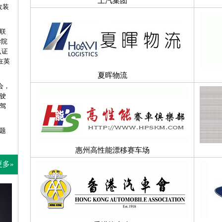
上汽集团
改装
联
学院
认证
在英
夏晖物流
会，
驶
驾
题
惠州高性能漂移赛车场
更多»