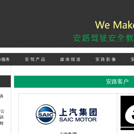
/服务
安 驾 产 品
媒 体 报 道
安 路 影 像
安
安路客户
具
省公
训
校