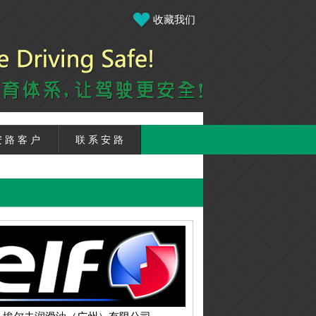
收藏我们
 路 客 户
联 系 安 路