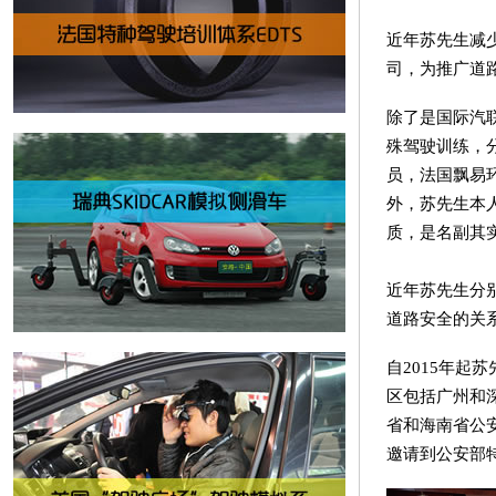
近年苏先生减
司，为推广道
除了是国际汽
殊驾驶训练，分
员，法国飘易
外，苏先生本
质，是名副其
近年苏先生分
道路安全的关系
自2015年
区包括广州和
省和海南省公
邀请到公安部