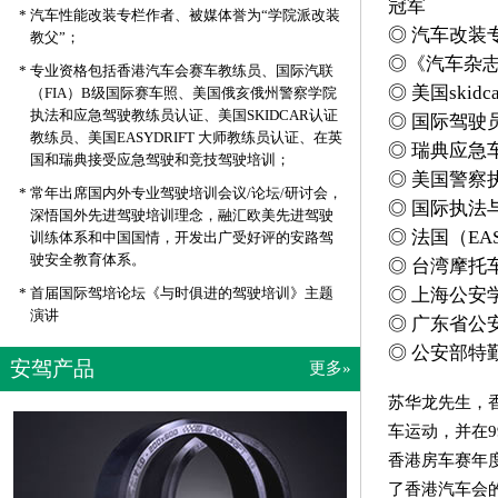
冠军
*
汽车性能改装专栏作者、被媒体誉为“学院派改装
◎ 汽车改装
教父”；
◎《汽车杂
*
专业资格包括香港汽车会赛车教练员、国际汽联
◎ 美国ski
（FIA）B级国际赛车照、美国俄亥俄州警察学院
执法和应急驾驶教练员认证、美国SKIDCAR认证
◎ 国际驾驶员
教练员、美国EASYDRIFT 大师教练员认证、在英
◎ 瑞典应急
国和瑞典接受应急驾驶和竞技驾驶培训；
◎ 美国警察
*
常年出席国内外专业驾驶培训会议/论坛/研讨会，
◎ 国际执法
深悟国外先进驾驶培训理念，融汇欧美先进驾驶
◎ 法国（EA
训练体系和中国国情，开发出广受好评的安路驾
驶安全教育体系。
◎ 台湾摩托
*
首届国际驾培论坛《与时俱进的驾驶培训》主题
◎ 上海公安
演讲
◎ 广东省公
◎ 公安部特
安驾产品
更多»
苏华龙先生，香
车运动，并在
香港房车赛年
了香港汽车会