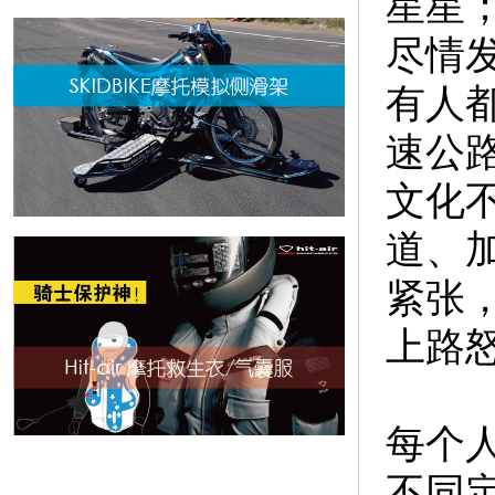
星星
尽情
有人
速公
文化
道、
紧张
上路
每个
不同