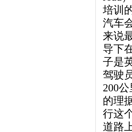
培训
汽车
来说
导下
子是
驾驶
200
的理
行这
道路