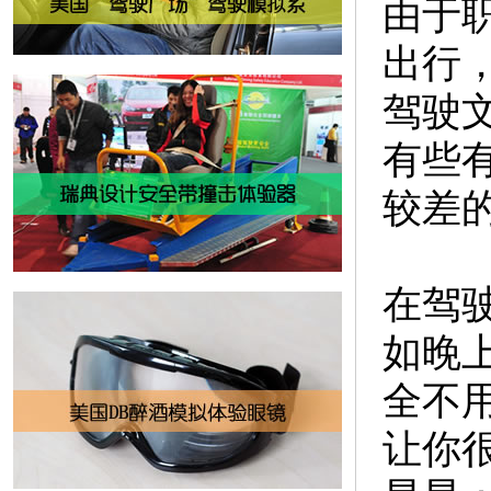
由于
出行
驾驶
有些
较差
在驾
如晚
全不
让你